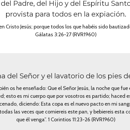
el Padre, del Hijo y del Espíritu Santo
provista para todos en la expiación.
 en Cristo Jesús; porque todos los que habéis sido bautizado
Gálatas 3:26-27 (RVR1960)
na del Señor y el lavatorio de los pies d
mbién os he enseñado: Que el Señor Jesús, la noche que f
med; esto es mi cuerpo que por vosotros es partido; hace
cenado, diciendo: Esta copa es el nuevo pacto en mi sangr
 todas las veces que comiereis este pan, y bebiereis esta 
que él venga”. 1 Corintios 11:23-26 (RVR1960)