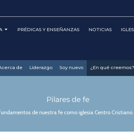
A
PRÉDICAS Y ENSEÑANZAS
NOTICIAS
IGLE
Acerca de
Liderazgo
Soy nuevo
¿En qué creemos
Pilares de fe
 fundamentos de nuestra fe como iglesia Centro Cristiano