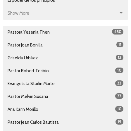
El poder de los principios
Show More
450
Pastora Yesenia Then
11
Pastor Joan Bonilla
13
Griselda Urbáez
10
Pastor Robert Toribio
22
Evangelista Starlin Marte
23
Pastor Melvin Susana
10
Ana Karin Morillo
19
Pastor Jean Carlos Bautista