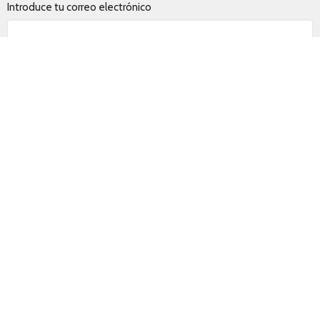
Introduce tu correo electrónico
Suscribir
Contacto
Teléfono:
+18095087788
Email
:
contacto@ccsoplodevida.com
Horas de oficina
Lunes-viernes 8:00 a.m. - 5:00 p.m.