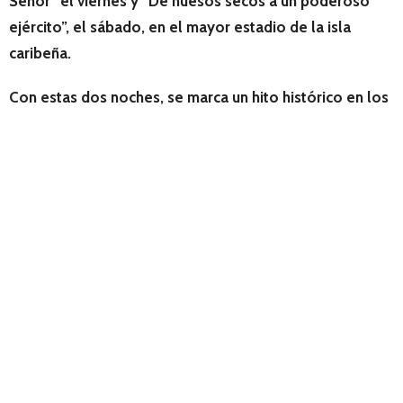
Señor” el viernes y “De huesos secos a un poderoso
ejército”, el sábado, en el mayor estadio de la isla
caribeña.
Con estas dos noches, se marca un hito histórico en los
eventos cristianos realizados en el lugar con un sold
out que llevó a habilitar una segunda función.
En sus mensajes la pastora Then proclamó que “El
Señor sabe exactamente lo que tú necesitas ahora; Él
sabe quién necesita un padre, y al que necesita un
padre, Él le dice yo soy tu Padre. Al que necesita un
amigo, Él le dice yo soy tu amigo; y al que necesita un
sanador, Él le dice: yo soy tu sanador”, sostuvo.
Explicó la importancia de abrir los ojos espirituales para
poder mirar las etapas y pruebas de la vida tal como el