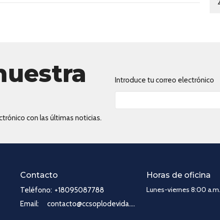
nuestra
Introduce tu correo electrónico
trónico con las últimas noticias.
Contacto
Horas de oficina
Lunes-viernes 8:00 a.m.
Teléfono:
+18095087788
Email
:
contacto@ccsoplodevida.com