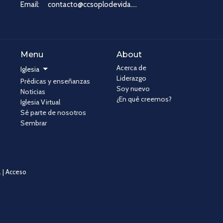
Email
:
contacto@ccsoplodevida.com
Menu
About
Acerca de
Iglesia
Liderazgo
Prédicas y enseñanzas
Soy nuevo
Noticias
¿En qué creemos?
Iglesia Virtual
Sé parte de nosotros
Sembrar
 |
Acceso