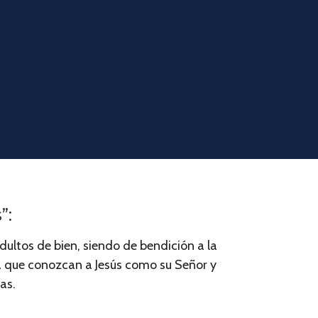
”:
ultos de bien, siendo de bendición a la
a que conozcan a Jesús como su Señor y
as.