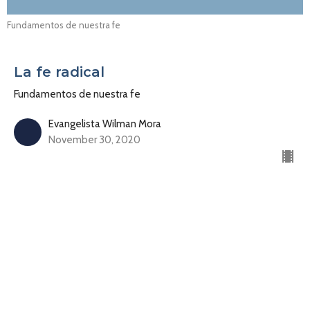
Fundamentos de nuestra fe
La fe radical
Fundamentos de nuestra fe
Evangelista Wilman Mora
November 30, 2020
Débora: una mujer de fe
Fundamentos de nuestra fe
Pastora Yesenia Then
Pastora de Centro Cristiano Soplo de Vida
November 23, 2020