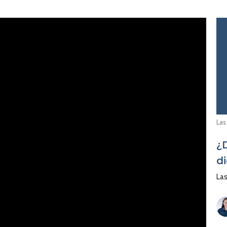
Las
¿
d
Las