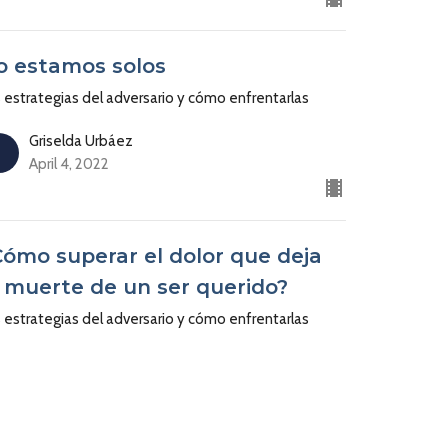
o estamos solos
 estrategias del adversario y cómo enfrentarlas
Griselda Urbáez
April 4, 2022
Cómo superar el dolor que deja
a muerte de un ser querido?
 estrategias del adversario y cómo enfrentarlas
Pastora Yesenia Then
Pastora de Centro Cristiano Soplo de Vida
March 28, 2022