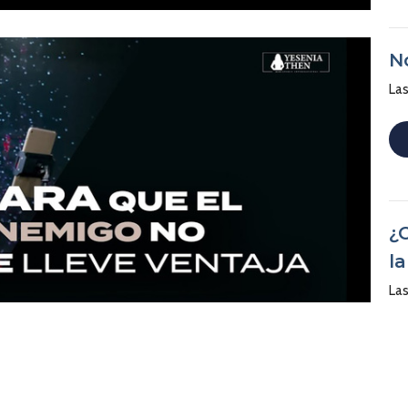
N
Las
¿
l
Las