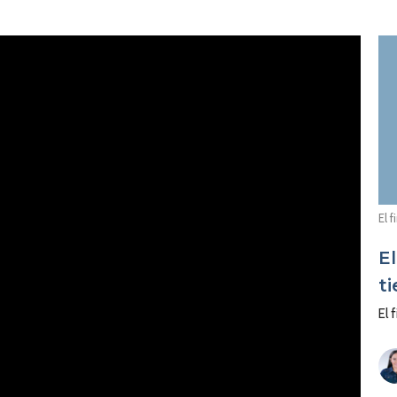
El 
El
t
El 