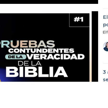
El
p
El 
3
s
El 