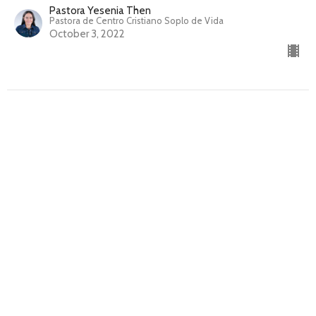
Pastora Yesenia Then
Pastora de Centro Cristiano Soplo de Vida
October 3, 2022
El reinado de Jesús en la tierra por mil
años
El fin de los tiempos
Pastora Yesenia Then
Pastora de Centro Cristiano Soplo de Vida
September 26, 2022