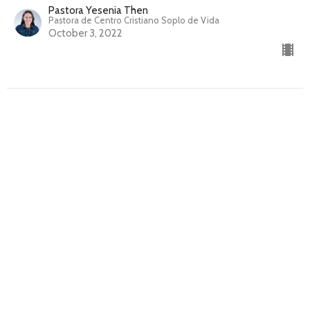
Pastora Yesenia Then
Pastora de Centro Cristiano Soplo de Vida
October 3, 2022
El reinado de Jesús en la tierra por mil
años
El fin de los tiempos
Pastora Yesenia Then
Pastora de Centro Cristiano Soplo de Vida
September 26, 2022