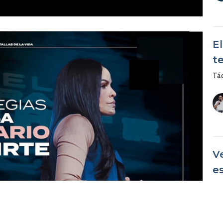
El
t
Tác
V
e
Tác