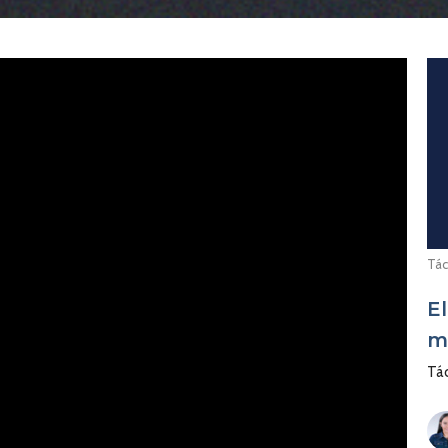
Tác
E
m
Tác