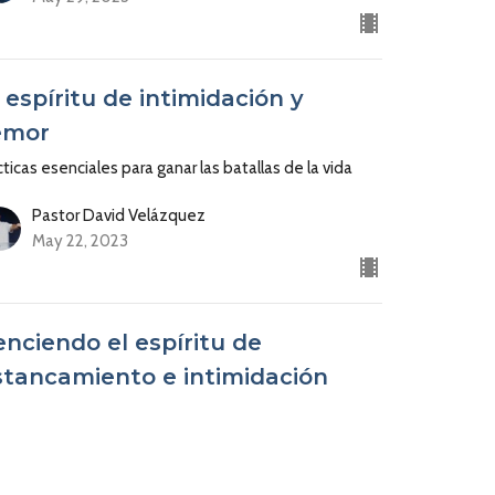
 espíritu de intimidación y
emor
ticas esenciales para ganar las batallas de la vida
Pastor David Velázquez
May 22, 2023
enciendo el espíritu de
stancamiento e intimidación
ticas esenciales para ganar las batallas de la vida
Pastora Yesenia Then
Pastora de Centro Cristiano Soplo de Vida
May 15, 2023