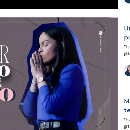
U
p
12
gr
M
t
12
gr