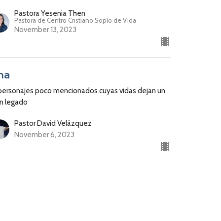
Pastora Yesenia Then
Pastora de Centro Cristiano Soplo de Vida
November 13, 2023
na
 personajes poco mencionados cuyas vidas dejan un
an legado
Pastor David Velázquez
November 6, 2023
l único hombre que buscó a Dios
n la tierra y la forma como Dios
o honró