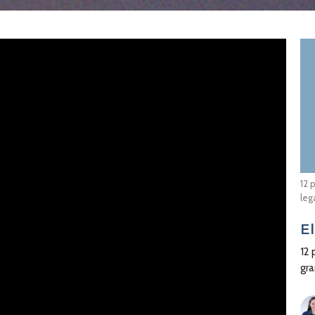
12 
leg
E
12
gr