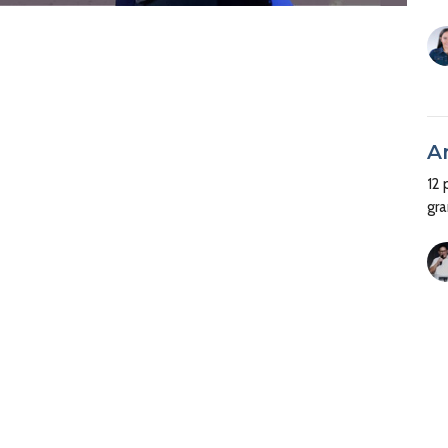
A
12
gr
E
e
l