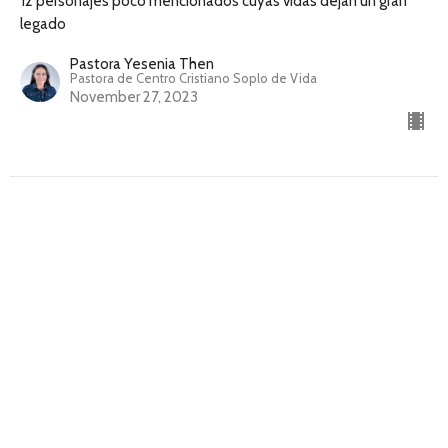
12 personajes poco mencionados cuyas vidas dejan un gran
legado
Pastora Yesenia Then
Pastora de Centro Cristiano Soplo de Vida
November 27, 2023
Un nivel de determinación que no
puede ser quebrantado
12 personajes poco mencionados cuyas vidas dejan un gran
legado
Pastora Yesenia Then
Pastora de Centro Cristiano Soplo de Vida
November 20, 2023