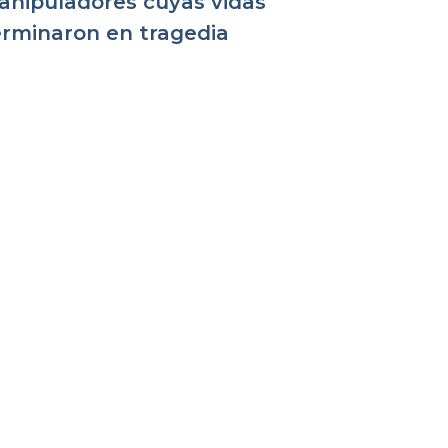
anipuladores cuyas vidas
erminaron en tragedia
 personajes poco mencionados cuyas vidas dejan un
an legado
Pastora Yesenia Then
Pastora de Centro Cristiano Soplo de Vida
November 13, 2023
na
 personajes poco mencionados cuyas vidas dejan un
an legado
Pastor David Velázquez
November 6, 2023