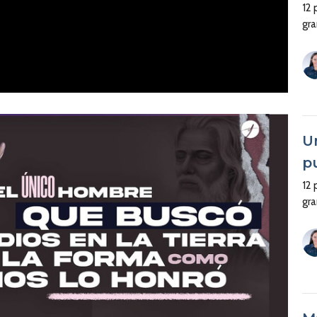
12
gr
U
p
12
gr