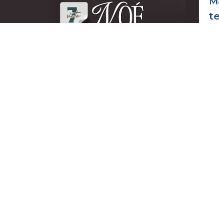
M
t
12
gr
A
12
gr