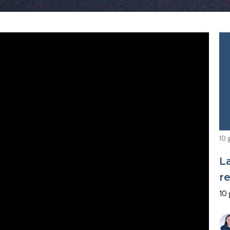
10 
L
r
10 