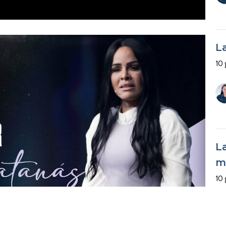
L
10 
L
m
10 