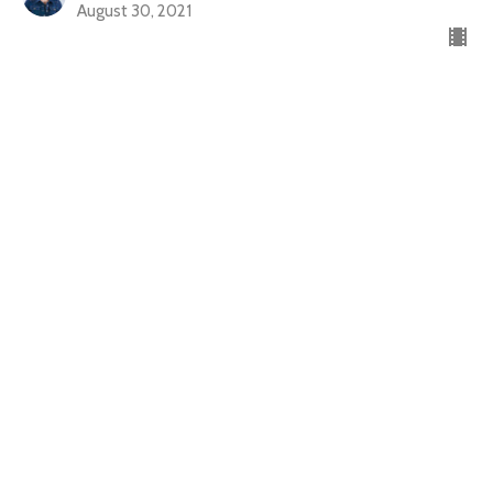
August 30, 2021
No le evites las consecuencias
Fortaleciendo los lazos
Pastora Yesenia Then
Pastora de Centro Cristiano Soplo de Vida
August 23, 2021