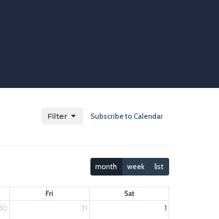
Filter
Subscribe to Calendar
month
week
list
Fri
Sat
30
31
1