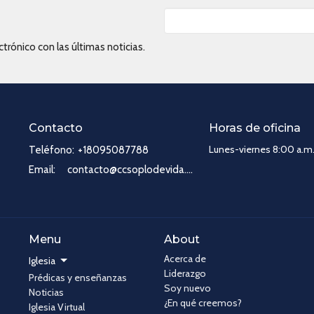
trónico con las últimas noticias.
Contacto
Horas de oficina
Lunes-viernes 8:00 a.m.
Teléfono:
+18095087788
Email
:
contacto@ccsoplodevida.com
Menu
About
Acerca de
Iglesia
Liderazgo
Prédicas y enseñanzas
Soy nuevo
Noticias
¿En qué creemos?
Iglesia Virtual