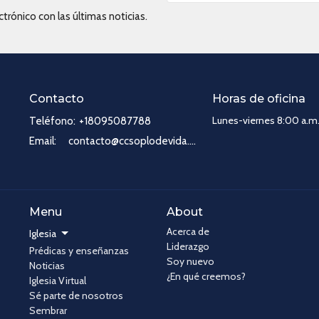
trónico con las últimas noticias.
Contacto
Horas de oficina
Lunes-viernes 8:00 a.m.
Teléfono:
+18095087788
Email
:
contacto@ccsoplodevida.com
Menu
About
Acerca de
Iglesia
Liderazgo
Prédicas y enseñanzas
Soy nuevo
Noticias
¿En qué creemos?
Iglesia Virtual
Sé parte de nosotros
Sembrar