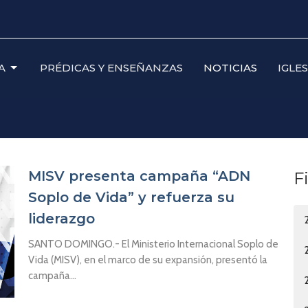
A
PRÉDICAS Y ENSEÑANZAS
NOTICIAS
IGLE
MISV presenta campaña “ADN
F
Soplo de Vida” y refuerza su
liderazgo
SANTO DOMINGO.- El Ministerio Internacional Soplo de
Vida (MISV), en el marco de su expansión, presentó la
campaña...