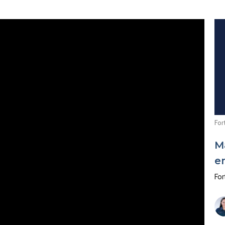
For
M
e
For