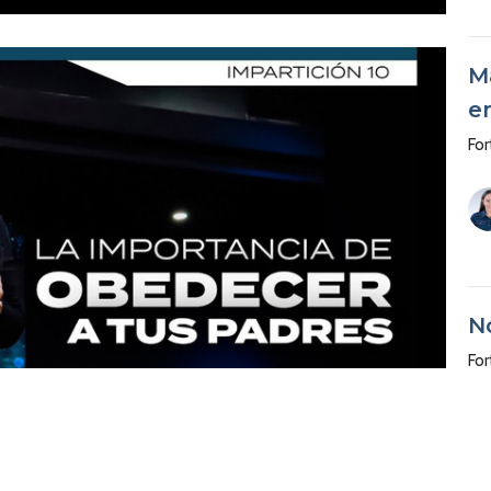
M
e
For
N
For