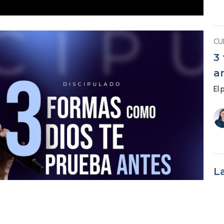
CU
3
a
El 
L
p
El 