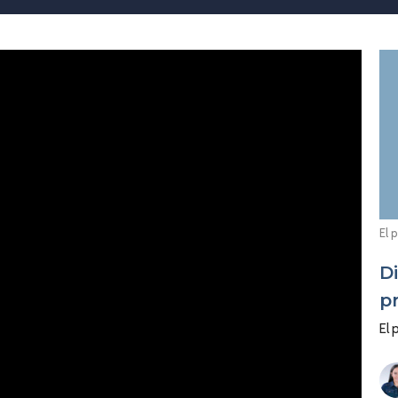
El 
D
p
El 