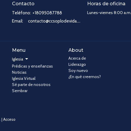
Contacto
Horas de oficina
Lunes-viernes 8:00 a.m.
Teléfono:
+18095087788
Email
:
contacto@ccsoplodevida.com
Menu
About
Acerca de
Iglesia
Liderazgo
Prédicas y enseñanzas
Soy nuevo
Noticias
¿En qué creemos?
Iglesia Virtual
Sé parte de nosotros
Sembrar
 |
Acceso