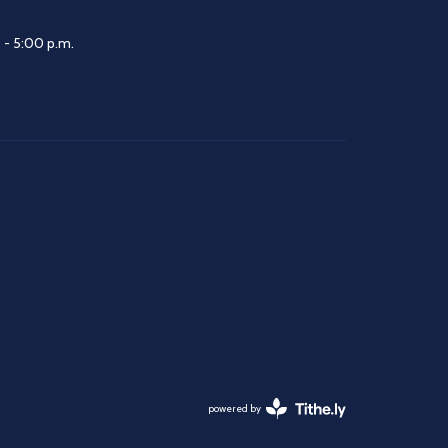
 - 5:00 p.m.
powered by
Website
Developed
by