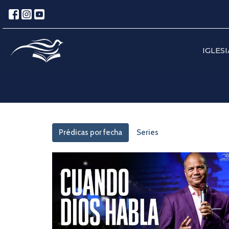
IGLESI
Prédicas por fecha
Series