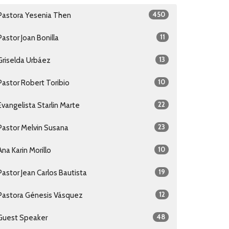
450
Pastora Yesenia Then
11
Pastor Joan Bonilla
13
Griselda Urbáez
10
Pastor Robert Toribio
22
Evangelista Starlin Marte
23
Pastor Melvin Susana
10
Ana Karin Morillo
19
Pastor Jean Carlos Bautista
12
Pastora Génesis Vásquez
48
Guest Speaker