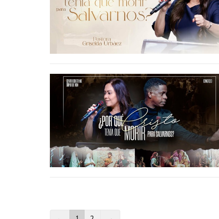
←
1
2
→