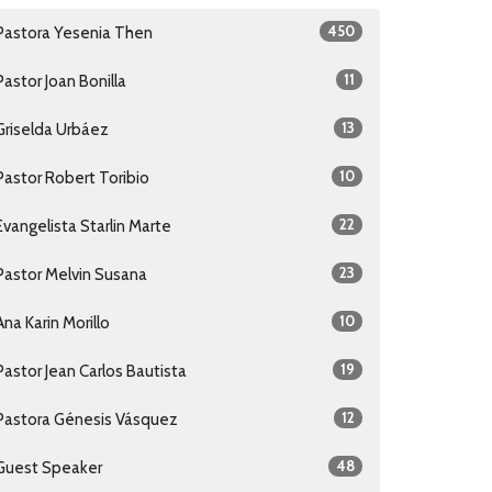
450
Pastora Yesenia Then
11
Pastor Joan Bonilla
13
Griselda Urbáez
10
Pastor Robert Toribio
22
Evangelista Starlin Marte
23
Pastor Melvin Susana
10
Ana Karin Morillo
19
Pastor Jean Carlos Bautista
12
Pastora Génesis Vásquez
48
Guest Speaker