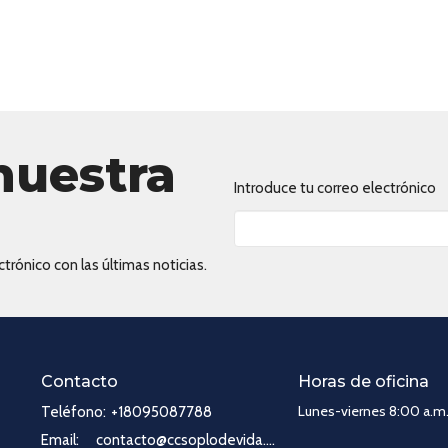
nuestra
Introduce tu correo electrónico
trónico con las últimas noticias.
Contacto
Horas de oficina
Lunes-viernes 8:00 a.m.
Teléfono:
+18095087788
Email
:
contacto@ccsoplodevida.com