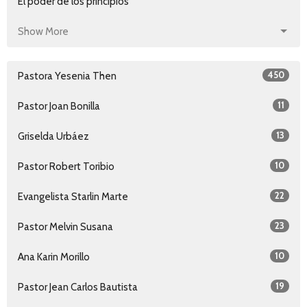
El poder de los principios
Show More
450
Pastora Yesenia Then
11
Pastor Joan Bonilla
13
Griselda Urbáez
10
Pastor Robert Toribio
22
Evangelista Starlin Marte
23
Pastor Melvin Susana
10
Ana Karin Morillo
19
Pastor Jean Carlos Bautista