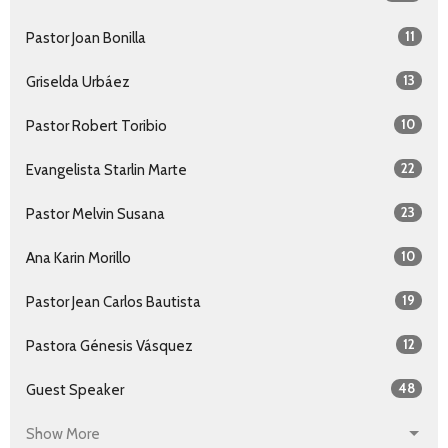
11
Pastor Joan Bonilla
13
Griselda Urbáez
10
Pastor Robert Toribio
22
Evangelista Starlin Marte
23
Pastor Melvin Susana
10
Ana Karin Morillo
19
Pastor Jean Carlos Bautista
12
Pastora Génesis Vásquez
48
Guest Speaker
Show More