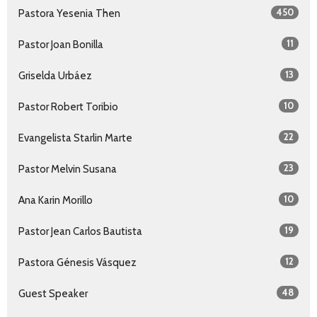
450
Pastora Yesenia Then
11
Pastor Joan Bonilla
13
Griselda Urbáez
10
Pastor Robert Toribio
22
Evangelista Starlin Marte
23
Pastor Melvin Susana
10
Ana Karin Morillo
19
Pastor Jean Carlos Bautista
12
Pastora Génesis Vásquez
48
Guest Speaker