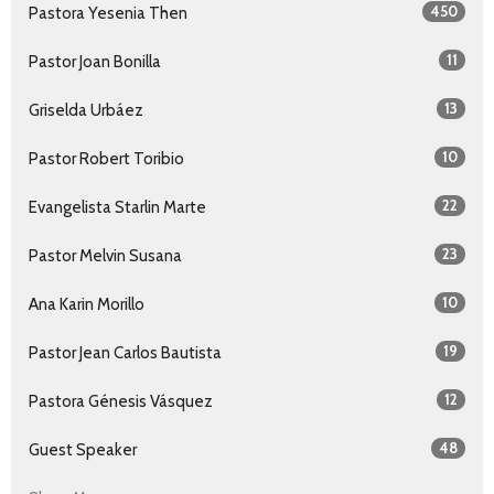
450
Pastora Yesenia Then
11
Pastor Joan Bonilla
13
Griselda Urbáez
10
Pastor Robert Toribio
22
Evangelista Starlin Marte
23
Pastor Melvin Susana
10
Ana Karin Morillo
19
Pastor Jean Carlos Bautista
12
Pastora Génesis Vásquez
48
Guest Speaker