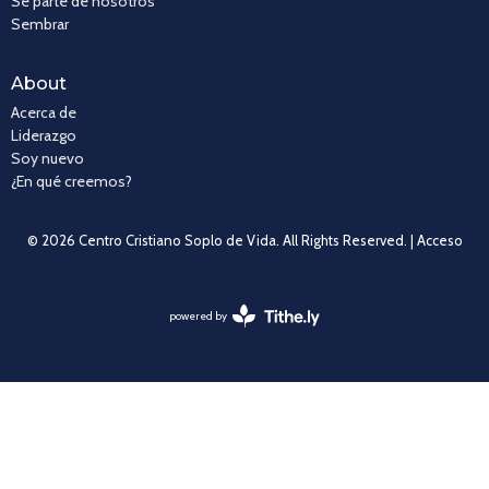
Sé parte de nosotros
Sembrar
About
Acerca de
Liderazgo
Soy nuevo
¿En qué creemos?
© 2026 Centro Cristiano Soplo de Vida. All Rights Reserved. |
Acceso
powered by
Website
Developed
by
Tithely