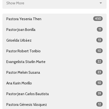
Show More
450
Pastora Yesenia Then
11
Pastor Joan Bonilla
13
Griselda Urbáez
10
Pastor Robert Toribio
22
Evangelista Starlin Marte
23
Pastor Melvin Susana
10
Ana Karin Morillo
19
Pastor Jean Carlos Bautista
12
Pastora Génesis Vásquez