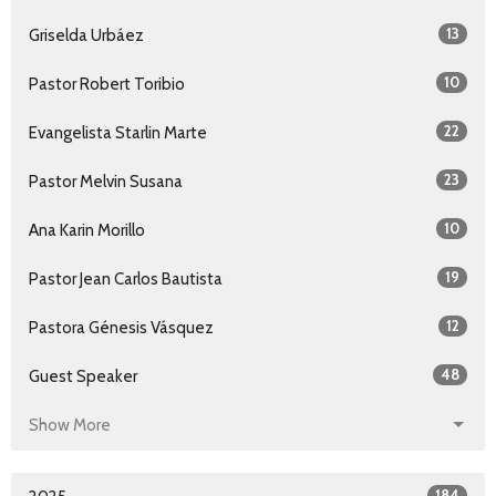
13
Griselda Urbáez
10
Pastor Robert Toribio
22
Evangelista Starlin Marte
23
Pastor Melvin Susana
10
Ana Karin Morillo
19
Pastor Jean Carlos Bautista
12
Pastora Génesis Vásquez
48
Guest Speaker
Show More
184