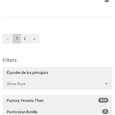
←
1
2
→
Filters
El poder de los principios
Show More
450
Pastora Yesenia Then
11
Pastor Joan Bonilla