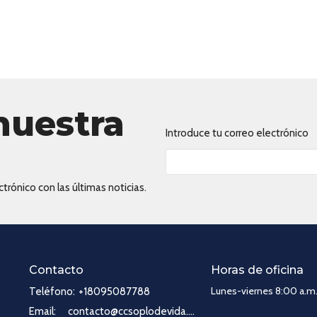
nuestra
Introduce tu correo electrónico
trónico con las últimas noticias.
Contacto
Horas de oficina
Lunes-viernes 8:00 a.m.
Teléfono:
+18095087788
Email
:
contacto@ccsoplodevida.com