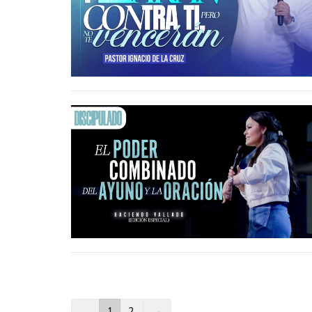
←
1
2
→