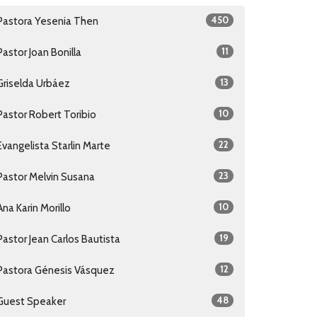
450
Pastora Yesenia Then
11
Pastor Joan Bonilla
13
Griselda Urbáez
10
Pastor Robert Toribio
22
Evangelista Starlin Marte
23
Pastor Melvin Susana
10
Ana Karin Morillo
19
Pastor Jean Carlos Bautista
12
Pastora Génesis Vásquez
48
Guest Speaker