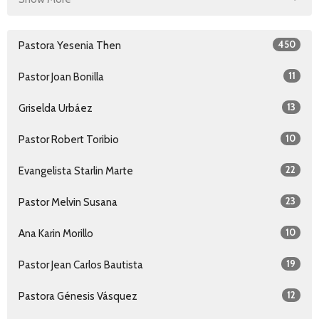
450
Pastora Yesenia Then
11
Pastor Joan Bonilla
13
Griselda Urbáez
10
Pastor Robert Toribio
22
Evangelista Starlin Marte
23
Pastor Melvin Susana
10
Ana Karin Morillo
19
Pastor Jean Carlos Bautista
12
Pastora Génesis Vásquez