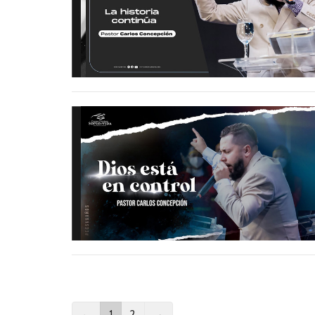
←
1
2
→