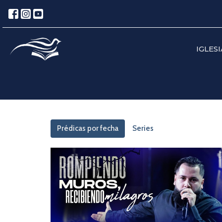
IGLESI
Prédicas por fecha
Series