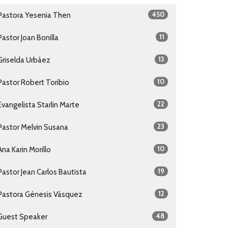
450
Pastora Yesenia Then
11
Pastor Joan Bonilla
13
Griselda Urbáez
10
Pastor Robert Toribio
22
Evangelista Starlin Marte
23
Pastor Melvin Susana
10
Ana Karin Morillo
19
Pastor Jean Carlos Bautista
12
Pastora Génesis Vásquez
48
Guest Speaker