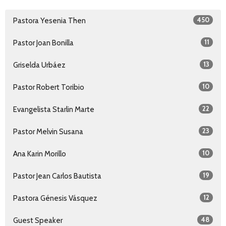
450
Pastora Yesenia Then
11
Pastor Joan Bonilla
13
Griselda Urbáez
10
Pastor Robert Toribio
22
Evangelista Starlin Marte
23
Pastor Melvin Susana
10
Ana Karin Morillo
19
Pastor Jean Carlos Bautista
12
Pastora Génesis Vásquez
48
Guest Speaker