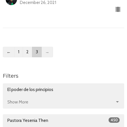
December 26, 2021
←
1
2
3
→
Filters
El poder de los principios
Show More
450
Pastora Yesenia Then