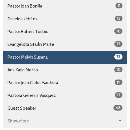
11
Pastor Joan Bonilla
13
Griselda Urbáez
10
Pastor Robert Toribio
22
Evangelista Starlin Marte
23
Pastor Melvin Susana
10
Ana Karin Morillo
19
Pastor Jean Carlos Bautista
12
Pastora Génesis Vásquez
48
Guest Speaker
Show More