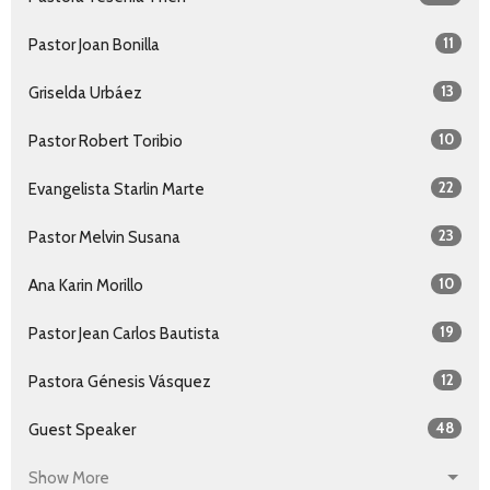
11
Pastor Joan Bonilla
13
Griselda Urbáez
10
Pastor Robert Toribio
22
Evangelista Starlin Marte
23
Pastor Melvin Susana
10
Ana Karin Morillo
19
Pastor Jean Carlos Bautista
12
Pastora Génesis Vásquez
48
Guest Speaker
Show More