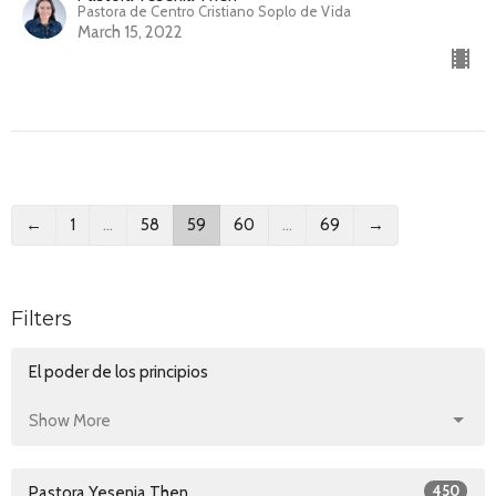
Pastora de Centro Cristiano Soplo de Vida
March 15, 2022
←
1
…
58
59
60
…
69
→
Filters
El poder de los principios
Show More
450
Pastora Yesenia Then