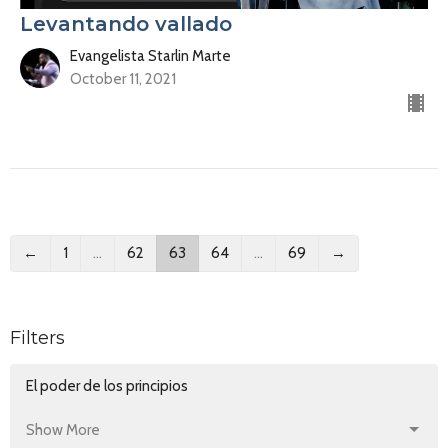
Levantando vallado
Evangelista Starlin Marte
October 11, 2021
←
1
…
62
63
64
…
69
→
Filters
El poder de los principios
Show More