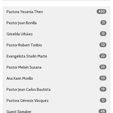
450
Pastora Yesenia Then
11
Pastor Joan Bonilla
13
Griselda Urbáez
10
Pastor Robert Toribio
22
Evangelista Starlin Marte
23
Pastor Melvin Susana
10
Ana Karin Morillo
19
Pastor Jean Carlos Bautista
12
Pastora Génesis Vásquez
48
Guest Speaker